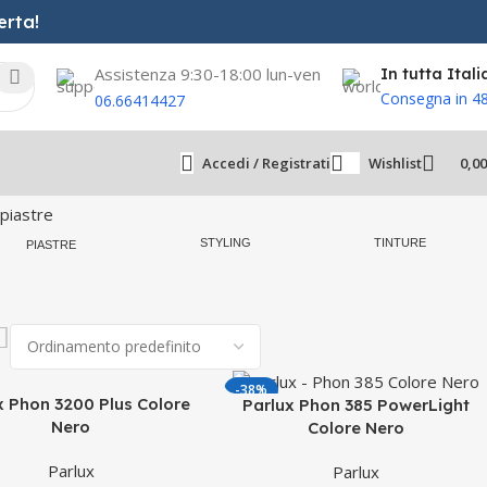
erta!
Assistenza 9:30-18:00 lun-ven
In tutta Itali
Consegna in 4
06.66414427
Accedi / Registrati
Wishlist
0,0
STYLING
TINTURE
PIASTRE
-38%
x Phon 3200 Plus Colore
Parlux Phon 385 PowerLight
Nero
Colore Nero
Parlux
Parlux