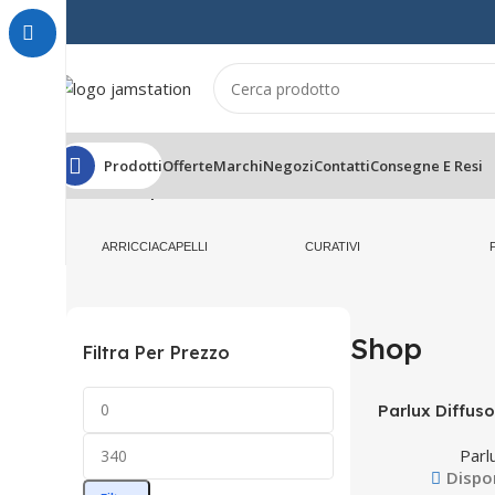
Prodotti
Offerte
Marchi
Negozi
Contatti
Consegne E Resi
Home
Shop
Visualizzazione di 10 risultati
ARRICCIACAPELLI
CURATIVI
Shop
Filtra Per Prezzo
Parlux Diffus
Parl
Dispo