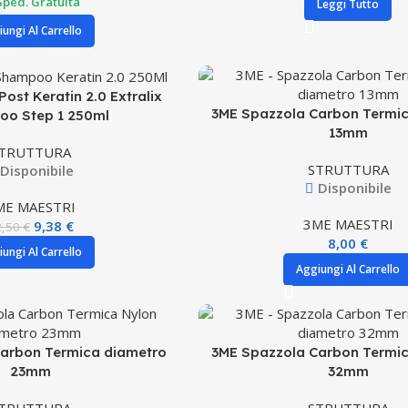
Sped. Gratuita
Leggi Tutto
ungi Al Carrello
ost Keratin 2.0 Extralix
3ME Spazzola Carbon Termi
o Step 1 250ml
13mm
TRUTTURA
STRUTTURA
Disponibile
Disponibile
ME MAESTRI
3ME MAESTRI
9,38
€
2,50
€
8,00
€
ungi Al Carrello
Aggiungi Al Carrello
arbon Termica diametro
3ME Spazzola Carbon Termi
23mm
32mm