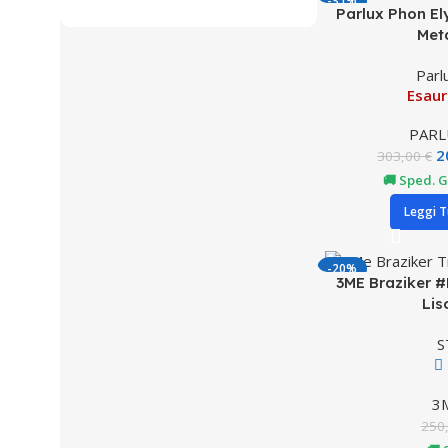
-31%
Parlux Phon El
HOT
Met
Parl
Esaur
PARL
2
303,00
€
🚚 Sped. G
Leggi T
-20%
3ME Braziker #
Lis
S
3
250