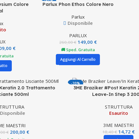
-43%
ysium Colore
Parlux Phon Ethos Colore Nero
al
Parlux
Disponibile
ux
ito
PARLUX
UX
149,00
€
260,00
€
09,00
€
🚚 Sped. Gratuita
ratuita
Aggiungi Al Carrello
utto
-20%
Keratin 2.0 Trattamento
3ME Braziker #Post Keratin 2
ciante 500ml
Leave-In Step 3 20
TRUTTURA
STRUTTURA
Disponibile
Esaurito
3ME MAESTRI
ME MAESTRI
14,72
€
200,00
€
18,40
€
,00
€