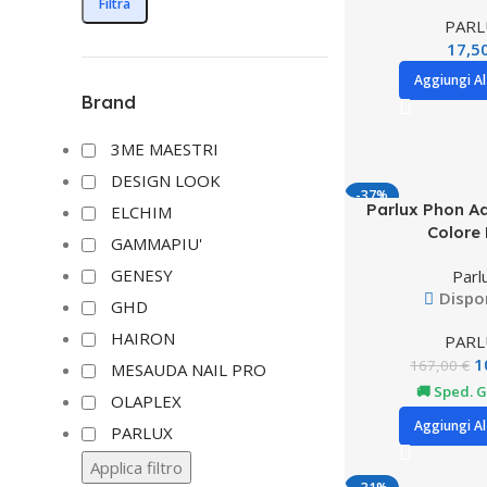
Filtra
PARL
17,5
Aggiungi Al
Brand
3ME MAESTRI
DESIGN LOOK
-37%
Parlux Phon A
ELCHIM
Colore
GAMMAPIU'
GENESY
Parl
Dispo
GHD
HAIRON
PARL
1
167,00
€
MESAUDA NAIL PRO
🚚 Sped. G
OLAPLEX
Aggiungi Al
PARLUX
Applica filtro