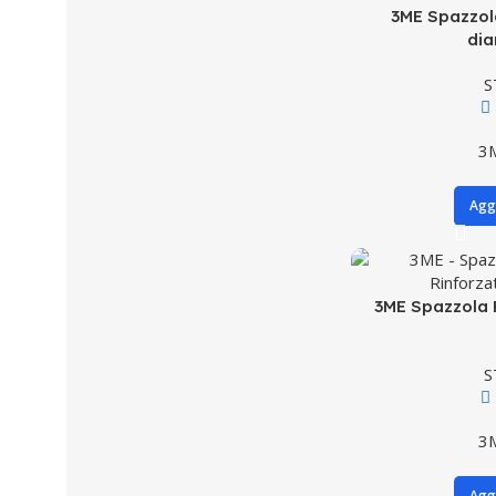
3ME Spazzol
di
S
3
Aggi
3ME Spazzola 
S
3
Aggi