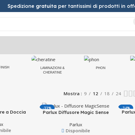
Spedizione
gratuita
per tantissimi di prodotti in off
FINISH
LAMINAZIONI &
PHON
CHERATINE
Mostra
9
12
18
24
-33%
-34%
ore a Doccia
Parlu
Parlux Diffusore Magic Sense
ux
Parlux
nibile
Disponibile