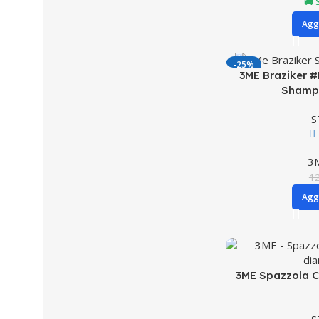
🚚 
Aggi
-25%
3ME Braziker #P
Shampo
S
3
1
Aggi
3ME Spazzola C