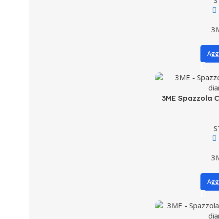
S
3
Aggi
3ME Spazzola C
S
3
Aggi