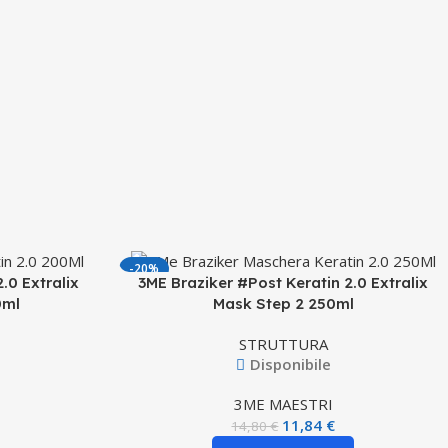
-20%
.0 Extralix
3ME Braziker #Post Keratin 2.0 Extralix
0ml
Mask Step 2 250ml
STRUTTURA
Disponibile
3ME MAESTRI
11,84
€
14,80
€