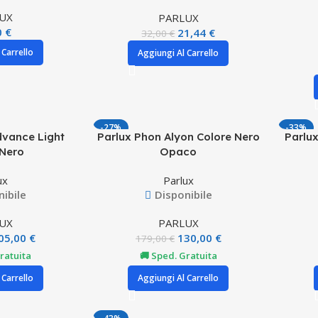
UX
PARLUX
0
€
21,44
€
32,00
€
 Carrello
Aggiungi Al Carrello
-27%
-33%
dvance Light
Parlux Phon Alyon Colore Nero
Parlux
 Nero
Opaco
ux
Parlux
nibile
Disponibile
UX
PARLUX
05,00
€
130,00
€
179,00
€
ratuita
🚚 Sped. Gratuita
 Carrello
Aggiungi Al Carrello