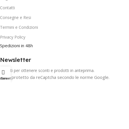
Contatti
Consegne e Resi
Termini e Condizioni
Privacy Policy
Spedizioni in 48h
Newsletter
Iscriviti per ottenere sconti e prodotti in anteprima.
Form protetto da reCaptcha secondo le norme Google.
Menu
Carrello
Copyright 2025 Modis s.r.l. Via Cogoleto 87, 00162 Roma. C.F. e
P.I. 14669381007
Web Design:
Marco Lattanzi
.