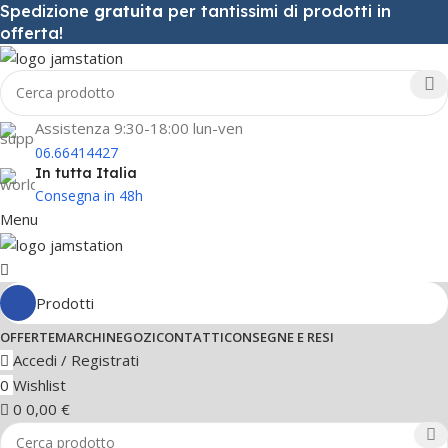
Spedizione
gratuita
per tantissimi di prodotti in
offerta!
Assistenza 9:30-18:00 lun-ven
06.66414427
In tutta Italia
Consegna in 48h
Menu
Prodotti
OFFERTE
MARCHI
NEGOZI
CONTATTI
CONSEGNE E RESI
Accedi / Registrati
0
Wishlist
0
0,00
€