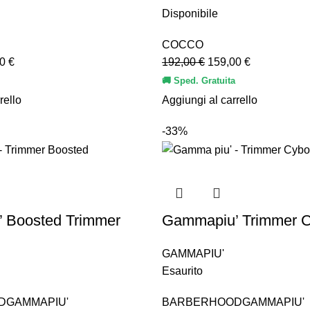
Disponibile
COCCO
00
€
192,00
€
159,00
€
🚚 Sped. Gratuita
rello
Aggiungi al carrello
-33%
 Boosted Trimmer
Gammapiu’ Trimmer 
GAMMAPIU'
Esaurito
D
GAMMAPIU'
BARBERHOOD
GAMMAPIU'