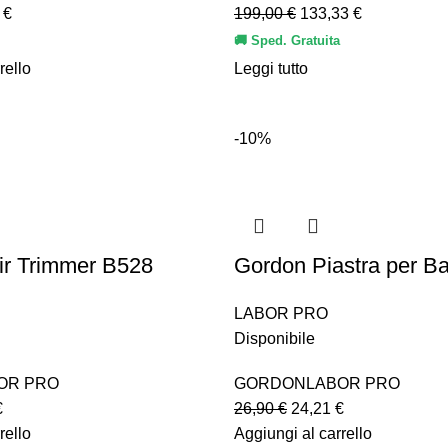
0
€
199,00
€
133,33
€
🚚 Sped. Gratuita
rello
Leggi tutto
-10%
ir Trimmer B528
Gordon Piastra per B
LABOR PRO
Disponibile
OR PRO
GORDON
LABOR PRO
€
26,90
€
24,21
€
rello
Aggiungi al carrello