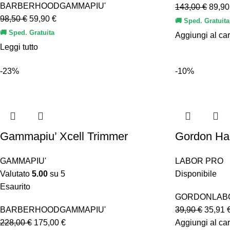
BARBERHOOD
GAMMAPIU'
143,00
€
89,9
98,50
€
59,90
€
🚚 Sped. Gratuita
🚚 Sped. Gratuita
Aggiungi al car
Leggi tutto
-23%
-10%
Gammapiu’ Xcell Trimmer
Gordon Ha
GAMMAPIU'
LABOR PRO
Valutato
5.00
su 5
Disponibile
Esaurito
GORDON
LAB
BARBERHOOD
GAMMAPIU'
39,90
€
35,91
228,00
€
175,00
€
Aggiungi al car