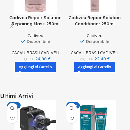
Cadiveu Repair Solution
Cadiveu Repair Solution
C
Repairing Mask 250ml
Conditioner 250ml
Cadiveu
Cadiveu
Disponibile
Disponibile
CACAU BRASIL
CADIVEU
CACAU BRASIL
CADIVEU
24,00
€
22,40
€
30,00
€
28,00
€
Aggiungi Al Carrello
Aggiungi Al Carrello
Ultimi Arrivi
-40%
-30%