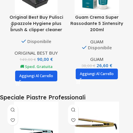
Original Best Buy Pulisci
Guam Crema Super
Spazzole Hygiene plus
Rassodante 5 Iintensity
brush & clipper cleaner
200ml
Disponibile
GUAM
Disponibile
ORIGINAL BEST BUY
90,00
€
GUAM
149,00
€
26,60
€
38,00
€
🚚 Sped. Gratuita
Aggiungi Al Carrello
Aggiungi Al Carrello
Speciale Piastre Professionali