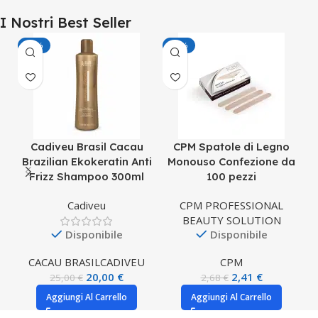
I Nostri Best Seller
-20%
-10%
Cadiveu Brasil Cacau
CPM Spatole di Legno
G
Brazilian Ekokeratin Anti
Monouso Confezione da
Frizz Shampoo 300ml
100 pezzi
Cadiveu
CPM PROFESSIONAL
BEAUTY SOLUTION
Disponibile
Disponibile
CACAU BRASIL
CADIVEU
CPM
20,00
€
2,41
€
25,00
€
2,68
€
Aggiungi Al Carrello
Aggiungi Al Carrello