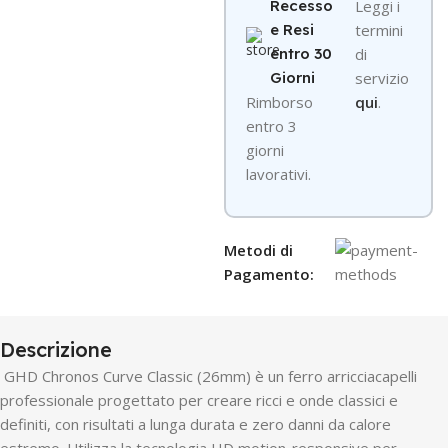
Recesso
Leggi i
e Resi
termini
entro 30
di
Giorni
servizio
R
imborso
qui
.
entro 3
giorni
lavorativi.
Metodi di
Pagamento:
Descrizione
GHD Chronos Curve Classic (26mm) è un ferro arricciacapelli
professionale progettato per creare ricci e onde classici e
definiti, con risultati a lunga durata e zero danni da calore