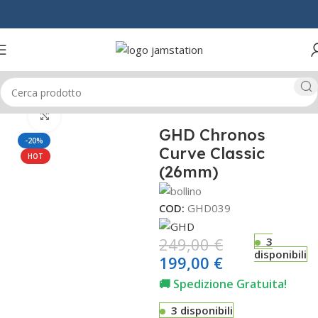
Home
CAPELLI
ARRICCIACAPELLI
Click to enlarge
GHD Chronos
-20%
Curve Classic
HOT
(26mm)
COD:
GHD039
249,00
€
3
disponibili
199,00
€
🚚 Spedizione Gratuita!
3 disponibili