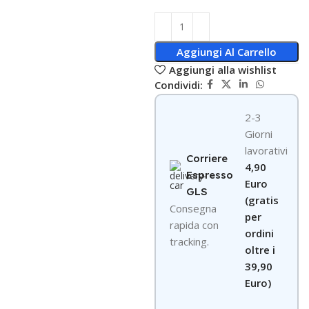
Aggiungi Al Carrello
Aggiungi alla wishlist
Condividi:
2-3
Giorni
lavorativi
Corriere
4,90
Espresso
Euro
GLS
(gratis
Consegna
per
rapida con
ordini
tracking.
oltre i
39,90
Euro)