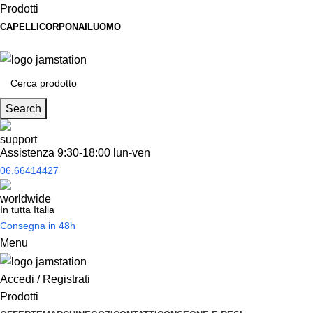
Prodotti
CAPELLI
CORPO
NAIL
UOMO
Spedizione
gratuita
per tantissimi di prodotti in offerta!
Search
Assistenza 9:30-18:00 lun-ven
06.66414427
In tutta Italia
Consegna in 48h
Menu
Accedi / Registrati
Prodotti