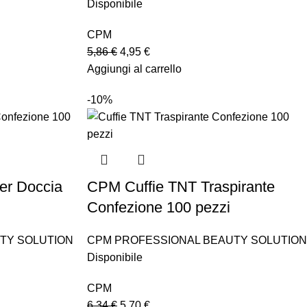
Disponibile
CPM
5,86
€
4,95
€
Aggiungi al carrello
-10%
er Doccia
CPM Cuffie TNT Traspirante
Confezione 100 pezzi
TY SOLUTION
CPM PROFESSIONAL BEAUTY SOLUTION
Disponibile
CPM
6,34
€
5,70
€