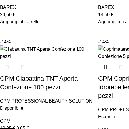
BAREX
BAREX
24,50
€
14,50
€
Aggiungi al carrello
Aggiungi al car
-14%
-14%
CPM Ciabattina TNT Aperta
CPM Copri
Confezione 100 pezzi
Idrorepell
pezzi
CPM PROFESSIONAL BEAUTY SOLUTION
Disponibile
CPM PROFES
Esaurito
CPM
10,25
€
8,85
€