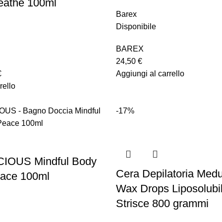
eathe 100ml
Barex
Disponibile
BAREX
24,50
€
€
Aggiungi al carrello
rello
-17%
IOUS Mindful Body
Cera Depilatoria Medu
ace 100ml
Wax Drops Liposolubi
Strisce 800 grammi