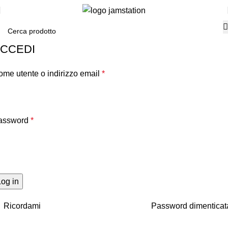
CCEDI
me utente o indirizzo email
*
assword
*
Log in
Ricordami
Password dimenticat