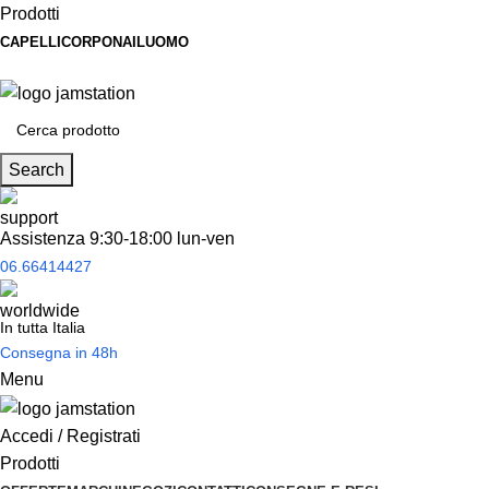
Prodotti
CAPELLI
CORPO
NAIL
UOMO
Spedizione
gratuita
per tantissimi di prodotti in offerta!
Search
Assistenza 9:30-18:00 lun-ven
06.66414427
In tutta Italia
Consegna in 48h
Menu
Accedi / Registrati
Prodotti