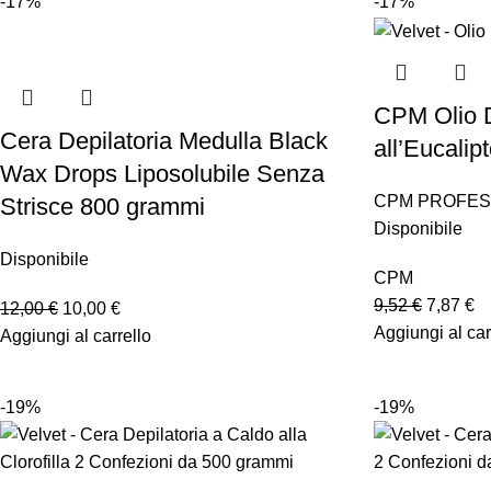
-17%
-17%
CPM Olio 
Cera Depilatoria Medulla Black
all’Eucalip
Wax Drops Liposolubile Senza
CPM PROFES
Strisce 800 grammi
Disponibile
Disponibile
CPM
9,52
€
7,87
€
12,00
€
10,00
€
Aggiungi al car
Aggiungi al carrello
-19%
-19%