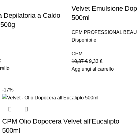
Velvet Emulsione Do
a Depilatoria a Caldo
500ml
x500g
CPM PROFESSIONAL BEAU
Disponibile
CPM
€
10,37
€
9,33
€
rello
Aggiungi al carrello
-17%
CPM Olio Dopocera Velvet all’Eucalipto
500ml