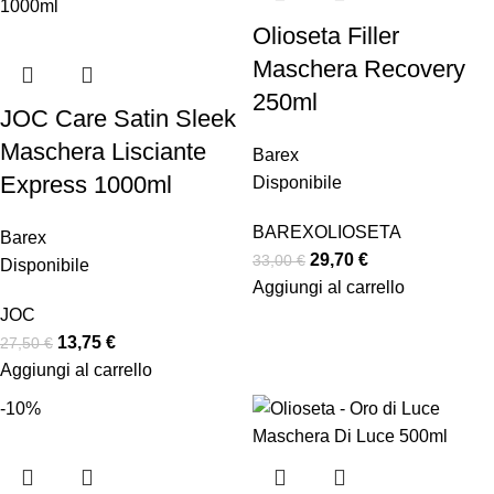
Olioseta Filler
Maschera Recovery
250ml
JOC Care Satin Sleek
Maschera Lisciante
Barex
Express 1000ml
Disponibile
BAREX
OLIOSETA
Barex
29,70
€
33,00
€
Disponibile
Aggiungi al carrello
JOC
13,75
€
27,50
€
Aggiungi al carrello
-10%