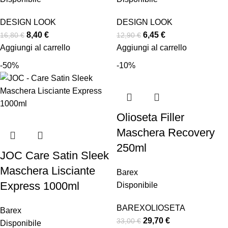
DESIGN LOOK
DESIGN LOOK
8,40
€
6,45
€
16,80
€
12,90
€
Aggiungi al carrello
Aggiungi al carrello
-50%
-10%
Olioseta Filler
Maschera Recovery
250ml
JOC Care Satin Sleek
Maschera Lisciante
Barex
Express 1000ml
Disponibile
BAREX
OLIOSETA
Barex
29,70
€
33,00
€
Disponibile