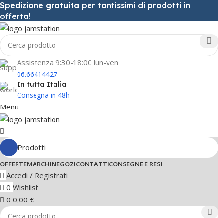
Spedizione
gratuita
per tantissimi di prodotti in
offerta!
Assistenza 9:30-18:00 lun-ven
06.66414427
In tutta Italia
Consegna in 48h
Menu
Prodotti
OFFERTE
MARCHI
NEGOZI
CONTATTI
CONSEGNE E RESI
Accedi / Registrati
0
Wishlist
0
0,00
€