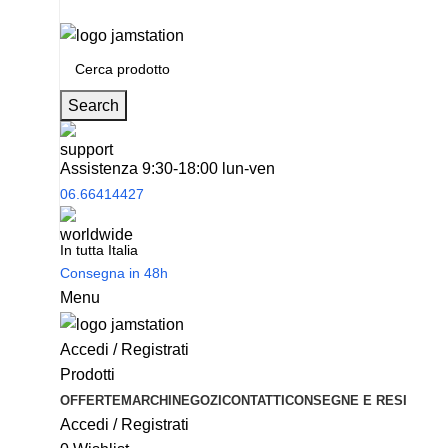
Spedizione
gratuita
per tantissimi di prodotti in offerta!
Search
Assistenza 9:30-18:00 lun-ven
06.66414427
In tutta Italia
Consegna in 48h
Menu
Accedi / Registrati
Prodotti
OFFERTE
MARCHI
NEGOZI
CONTATTI
CONSEGNE E RESI
Accedi / Registrati