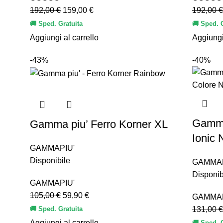
192,00
€
159,00
€
192,00
€
🚚 Sped. Gratuita
🚚 Sped. 
Aggiungi al carrello
Aggiungi
-43%
-40%
Gamma
Gamma piu’ Ferro Korner XL
Ionic 
GAMMAPIU'
Disponibile
GAMMAP
Disponib
GAMMAPIU'
105,00
€
59,90
€
GAMMAP
🚚 Sped. Gratuita
131,00
€
Aggiungi al carrello
🚚 Sped. 