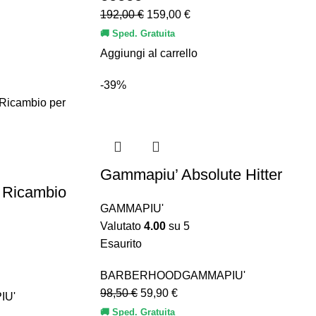
192,00
€
159,00
€
🚚 Sped. Gratuita
Aggiungi al carrello
-39%
Gammapiu’ Absolute Hitter
 Ricambio
GAMMAPIU'
Valutato
4.00
su 5
Esaurito
BARBERHOOD
GAMMAPIU'
98,50
€
59,90
€
IU'
🚚 Sped. Gratuita