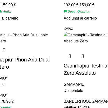
159,00
€
192,00
€
159,00
€
Gratuita
🚚 Sped. Gratuita
 al carrello
Aggiungi al carrello
-29%
 piu’ Phon Aria Dual
Gammapiù Testina
Nero
Zero Assoluto
IU'
ile
GAMMAPIU'
Disponibile
IU'
78,90
€
BARBERHOOD
GAMMAP
19,90
€
14,20
€
Gratuita