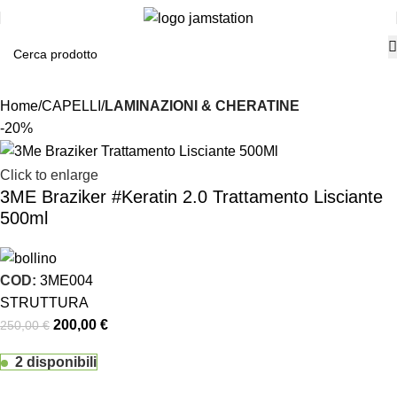
Home
CAPELLI
LAMINAZIONI & CHERATINE
-20%
Click to enlarge
3ME Braziker #Keratin 2.0 Trattamento Lisciante
500ml
COD:
3ME004
STRUTTURA
200,00
€
250,00
€
2 disponibili