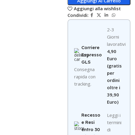
Aggiungi Al Carrello
Aggiungi alla wishlist
Condividi:
2-3
Giorni
lavorativi
Corriere
4,90
Espresso
Euro
GLS
(gratis
Consegna
per
rapida con
ordini
tracking.
oltre i
39,90
Euro)
Recesso
Leggi i
e Resi
termini
entro 30
di