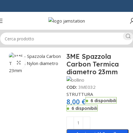
Home
CAPELLI
SPAZZOLE & PETTINI
3ME Spazzola
Carbon Termica
Click to enlarge
diametro 23mm
COD:
3ME032
STRUTTURA
8,00
€
6 disponibili
6 disponibili