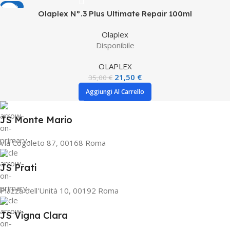
-39%
Olaplex N°.3 Plus Ultimate Repair 100ml
HOT
Olaplex
Disponibile
OLAPLEX
21,50
€
35,00
€
Aggiungi Al Carrello
JS Monte Mario
Via Cogoleto 87, 00168 Roma
JS Prati
Piazza dell'Unità 10, 00192 Roma
JS Vigna Clara