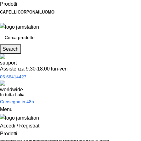
Prodotti
CAPELLI
CORPO
NAIL
UOMO
Spedizione
gratuita
per tantissimi di prodotti in offerta!
Search
Assistenza 9:30-18:00 lun-ven
06.66414427
In tutta Italia
Consegna in 48h
Menu
Accedi / Registrati
Prodotti