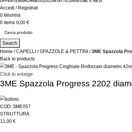
OFFERTE
MARCHI
NEGOZI
CONTATTI
CONSEGNE E RESI
Accedi / Registrati
0
Wishlist
0
items
0,00
€
Search
Home
CAPELLI
SPAZZOLE & PETTINI
3ME Spazzola Pro
Back to products
Click to enlarge
3ME Spazzola Progress 2202 dia
COD:
3ME057
STRUTTURA
11,00
€