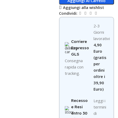
Aggiungi Al Carrello
Aggiungi alla wishlist
Condividi:
2-3
Giorni
lavorativi
Corriere
4,90
Espresso
Euro
GLS
(gratis
Consegna
per
rapida con
ordini
tracking.
oltre i
39,90
Euro)
Recesso
Leggi i
e Resi
termini
entro 30
di