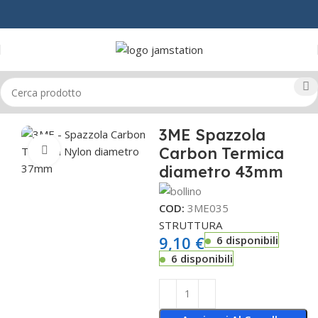
Home
CAPELLI
SPAZZOLE & PETTINI
3ME Spazzola
Carbon Termica
Click to enlarge
diametro 43mm
COD:
3ME035
STRUTTURA
9,10
€
6 disponibili
6 disponibili