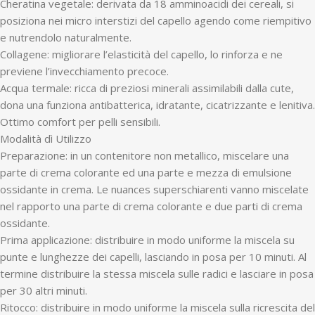
Cheratina vegetale: derivata da 18 amminoacidi dei cereali, si
posiziona nei micro interstizi del capello agendo come riempitivo
e nutrendolo naturalmente.
Collagene: migliorare l’elasticità del capello, lo rinforza e ne
previene l’invecchiamento precoce.
Acqua termale: ricca di preziosi minerali assimilabili dalla cute,
dona una funziona antibatterica, idratante, cicatrizzante e lenitiva.
Ottimo comfort per pelli sensibili.
Modalità dì Utilizzo
Preparazione: in un contenitore non metallico, miscelare una
parte di crema colorante ed una parte e mezza di emulsione
ossidante in crema. Le nuances superschiarenti vanno miscelate
nel rapporto una parte di crema colorante e due parti di crema
ossidante.
Prima applicazione: distribuire in modo uniforme la miscela su
punte e lunghezze dei capelli, lasciando in posa per 10 minuti. Al
termine distribuire la stessa miscela sulle radici e lasciare in posa
per 30 altri minuti.
Ritocco: distribuire in modo uniforme la miscela sulla ricrescita del