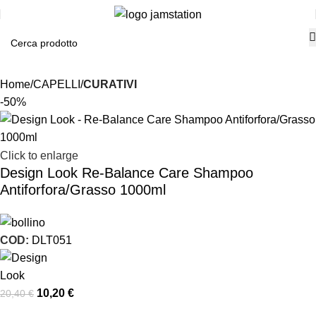
Home
CAPELLI
CURATIVI
-50%
Click to enlarge
Design Look Re-Balance Care Shampoo
Antiforfora/Grasso 1000ml
COD:
DLT051
10,20
€
20,40
€