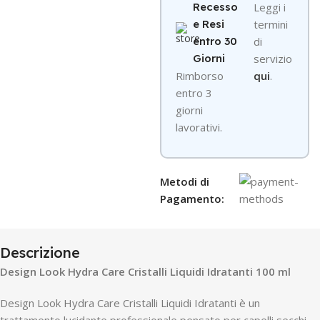
Recesso
Leggi i
e Resi
termini
entro 30
di
Giorni
servizio
R
imborso
qui
.
entro 3
giorni
lavorativi.
Metodi di
Pagamento:
Descrizione
Design Look Hydra Care Cristalli Liquidi Idratanti 100 ml
Design Look Hydra Care Cristalli Liquidi Idratanti è un
trattamento lucidante professionale pensato per capelli secchi,