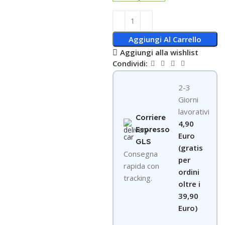
Aggiungi Al Carrello
Aggiungi alla wishlist
Condividi:
2-3
Giorni
lavorativi
Corriere
4,90
Espresso
Euro
GLS
(gratis
Consegna
per
rapida con
ordini
tracking.
oltre i
39,90
Euro)