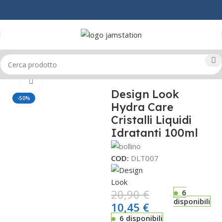
Home
CAPELLI
OLI & SIERI
Click to enlarge
Design Look
-50%
Hydra Care
Cristalli Liquidi
Idratanti 100ml
COD:
DLT007
20,90
€
6
disponibili
10,45
€
6 disponibili