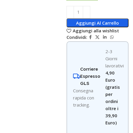
Aggiungi Al Carrello
Aggiungi alla wishlist
Condividi:
2-3
Giorni
lavorativi
Corriere
4,90
Espresso
Euro
GLS
(gratis
Consegna
per
rapida con
ordini
tracking.
oltre i
39,90
Euro)