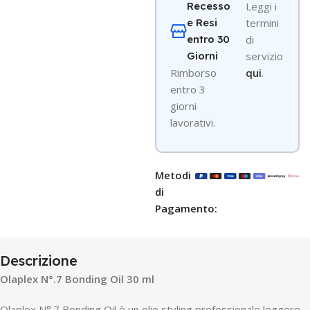
Recesso
Leggi i
e Resi
termini
entro 30
di
Giorni
servizio
R
imborso
qui
.
entro 3
giorni
lavorativi.
Metodi
di
Pagamento:
Descrizione
Olaplex N°.7 Bonding Oil 30 ml
Olaplex N°.7 Bonding Oil è un olio styling professionale leggero