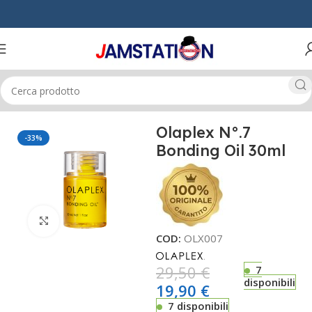
Home
CAPELLI
OLI & SIERI
Olaplex N°.7
-33%
Bonding Oil 30ml
Click to enlarge
COD:
OLX007
29,50
€
7
disponibili
19,90
€
7 disponibili