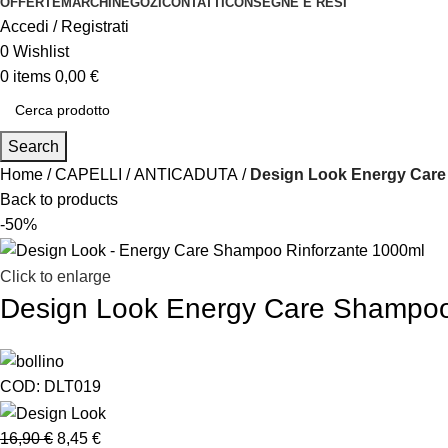
OFFERTE
MARCHI
NEGOZI
CONTATTI
CONSEGNE E RESI
Accedi / Registrati
0
Wishlist
0
items
0,00
€
Search
Home
CAPELLI
ANTICADUTA
Design Look Energy Care
Back to products
-50%
Click to enlarge
Design Look Energy Care Shampoo
COD:
DLT019
16,90
€
8,45
€