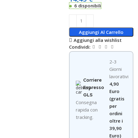
6 disponibili
Aggiungi Al Carrello
Aggiungi alla wishlist
Condividi:
2-3
Giorni
lavorativi
Corriere
4,90
Espresso
Euro
GLS
(gratis
Consegna
per
rapida con
ordini
tracking.
oltre i
39,90
Euro)