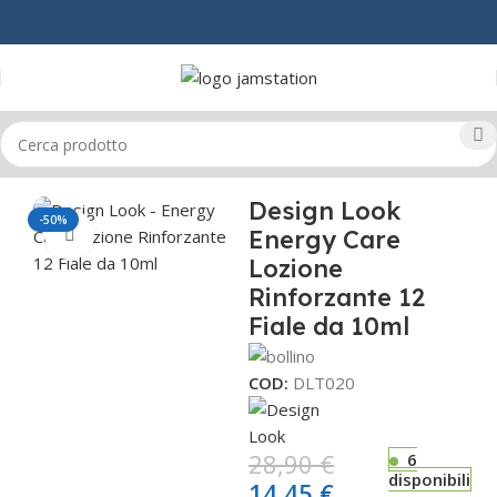
Home
CAPELLI
ANTICADUTA
Design Look
-50%
Energy Care
Click to enlarge
Lozione
Rinforzante 12
Fiale da 10ml
COD:
DLT020
28,90
€
6
disponibili
14,45
€