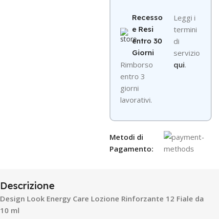
Recesso
Leggi i
e Resi
termini
entro 30
di
Giorni
servizio
R
imborso
qui
.
entro 3
giorni
lavorativi.
Metodi di
Pagamento:
Descrizione
Design Look Energy Care Lozione Rinforzante 12 Fiale da
10 ml