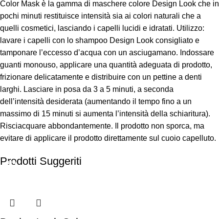
Color Mask è la gamma di maschere colore Design Look che in
pochi minuti restituisce intensità sia ai colori naturali che a
quelli cosmetici, lasciando i capelli lucidi e idratati. Utilizzo:
lavare i capelli con lo shampoo Design Look consigliato e
tamponare l’eccesso d’acqua con un asciugamano. Indossare
guanti monouso, applicare una quantità adeguata di prodotto,
frizionare delicatamente e distribuire con un pettine a denti
larghi. Lasciare in posa da 3 a 5 minuti, a seconda
dell’intensità desiderata (aumentando il tempo fino a un
massimo di 15 minuti si aumenta l’intensità della schiaritura).
Risciacquare abbondantemente. Il prodotto non sporca, ma
evitare di applicare il prodotto direttamente sul cuoio capelluto.
Prodotti Suggeriti
-50%
-50%
-50%
-32%
-27%