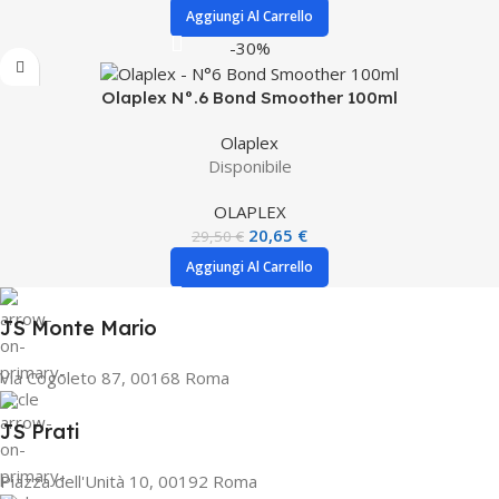
Aggiungi Al Carrello
-30%
Olaplex N°.6 Bond Smoother 100ml
Olaplex
Disponibile
OLAPLEX
20,65
€
29,50
€
Aggiungi Al Carrello
JS Monte Mario
Via Cogoleto 87, 00168 Roma
JS Prati
Piazza dell'Unità 10, 00192 Roma