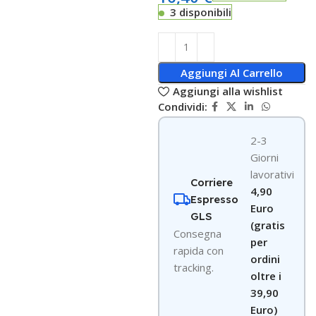
3 disponibili
Aggiungi Al Carrello
Aggiungi alla wishlist
Condividi:
2-3
Giorni
lavorativi
Corriere
4,90
Espresso
Euro
GLS
(gratis
Consegna
per
rapida con
ordini
tracking.
oltre i
39,90
Euro)