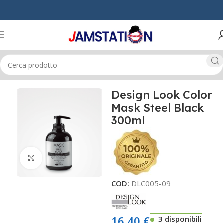
Home
CAPELLI
COLORANTI & RIFLESSANTI
Design Look Color
Mask Steel Black
300ml
Click to enlarge
COD:
DLC005-09
16,40
€
3 disponibili