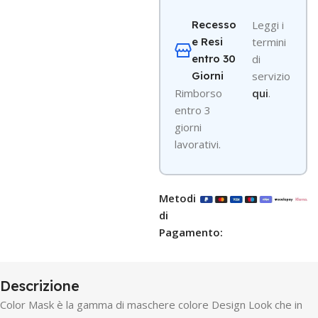
Recesso
Leggi i
e Resi
termini
entro 30
di
Giorni
servizio
R
imborso
qui
.
entro 3
giorni
lavorativi.
Metodi
di
Pagamento:
Descrizione
Color Mask è la gamma di maschere colore Design Look che in