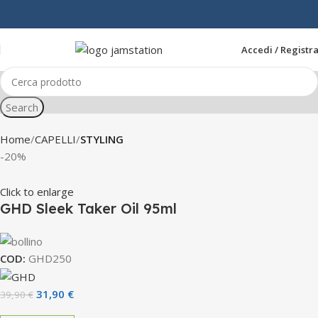
Accedi / Registra
Search
Home
CAPELLI
STYLING
-20%
Click to enlarge
GHD Sleek Taker Oil 95ml
COD:
GHD250
31,90
€
39,90
€