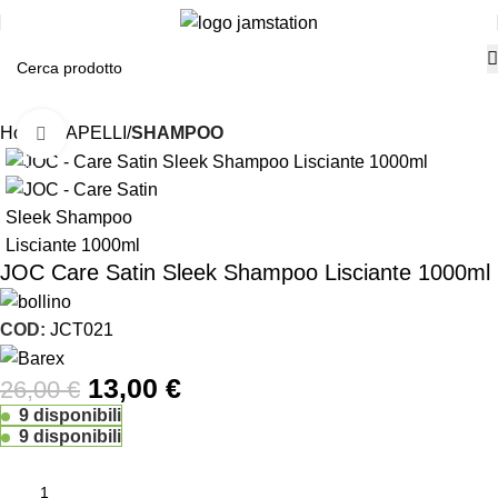
Home
CAPELLI
SHAMPOO
Click to enlarge
-50%
JOC Care Satin Sleek Shampoo Lisciante 1000ml
COD:
JCT021
13,00
€
26,00
€
9 disponibili
9 disponibili