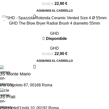
22,90
€
33,90
€
AGGIUNGI AL CARRELLO
-32%
GHD The Blow Bryer Radial Brush 4 diametro 55mm
GHD
Disponibile
GHD
22,90
€
33,90
€
AGGIUNGI AL CARRELLO
JS Monte Mario
Via Cogoleto 87, 00168 Roma
JS Prati
Piazza dell'Unità 10, 00192 Roma