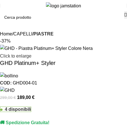
Home
CAPELLI
PIASTRE
-37%
Click to enlarge
GHD Platinum+ Styler
COD:
GHD004-01
189,00
€
299,00
€
4 disponibili
🚚 Spedizione Gratuita!