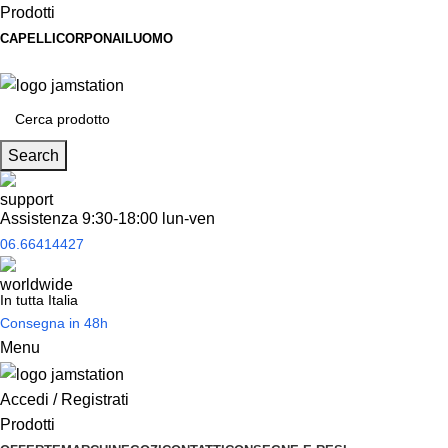
Prodotti
CAPELLI
CORPO
NAIL
UOMO
Spedizione
gratuita
per tantissimi di prodotti in offerta!
Search
Assistenza 9:30-18:00 lun-ven
06.66414427
In tutta Italia
Consegna in 48h
Menu
Accedi / Registrati
Prodotti