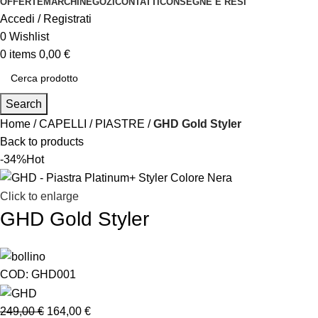
OFFERTE
MARCHI
NEGOZI
CONTATTI
CONSEGNE E RESI
Accedi / Registrati
0
Wishlist
0
items
0,00
€
Search
Home
CAPELLI
PIASTRE
GHD Gold Styler
Back to products
-34%
Hot
Click to enlarge
GHD Gold Styler
COD:
GHD001
249,00
€
164,00
€