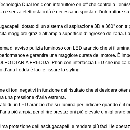
al Ionic con interruttore on-off che controlla l’emissione d
oso e senza elettrostaticità è necessario spostare l’interruttore 
li dotato di un sistema di aspirazione 3D a 360° con triplo fi
cita maggiore grazie all’ampia superficie d’ingresso dell’aria. 
i avviso pulizia luminoso con LED arancio che si illumina quan
 performance e garantire una maggiore durata del motore. È impo
ARIA FREDDA. Phon con interfaccia LED che indica la config
d’aria fredda è facile fissare lo styling.
e di ioni negativi in funzione del risultato che si desidera ottene
ra una pressione d’aria estrema.
tato di un LED arancio che si illumina per indicare quando è il mom
ria più ampia per offrire prestazioni più elevate e migliorare pre
assima protezione dell’asciugacapelli e rendere più facili le oper