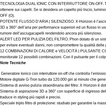
TECNOLOGIA DUAL IONIC CON INTERRUTTORE ON-OFF. Tecnologia Du
ottenere sui capelli. Se si desidera un capello più liscio, lumin
OFF (O).
POTENTE FLUSSO D’ARIA | SILENZIOSO. X-Horizon è l’asciugacapel
3D a 360° dell’aria per performance superiori ed un flusso in us
rumore dell’asciugacapelli rendendolo ancora più silenzioso.
ALERT LED PER PULIZIA DEL FILTRO. Phon dotato di un sistema d
per evitare eventuali danni, non compromettere la qualità delle
12 COMBINAZIONI DI CALORE e VELOCITÀ | PULSANTE COLPO DI 
monitorate 12 possibili combinazioni. Con il pulsante per il colpo 
Note Tecniche
Generatore Ionico con interruttore on-off che controlla l’emission
Motore digitale G-Tron turbo da 120.000 giri al minuto che gene
Sistema di avviso pulizia straordinaria del filtro: X·Horizon è do
Sistema di aspirazione 3D a 360° con superficie di ingresso dell’a
traduce in styling più rapidi e precisi.
Speciale triplo filtro di protezione: studiato per garantire la m