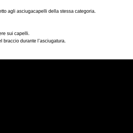
tto agli asciugacapelli della stessa categoria.
re sui capelli.
 braccio durante l’asciugatura.