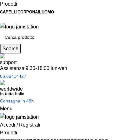
Prodotti
CAPELLI
CORPO
NAIL
UOMO
Spedizione
gratuita
per tantissimi di prodotti in offerta!
Search
Assistenza 9:30-18:00 lun-ven
06.66414427
In tutta Italia
Consegna in 48h
Menu
Accedi / Registrati
Prodotti