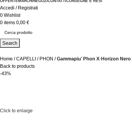
OFFERTE
MARCHI
NEGOZI
CONTATTI
CONSEGNE E RESI
Accedi / Registrati
0
Wishlist
0
items
0,00
€
Search
Home
CAPELLI
PHON
Gammapiu’ Phon X·Horizon Nero
Back to products
-43%
Click to enlarge