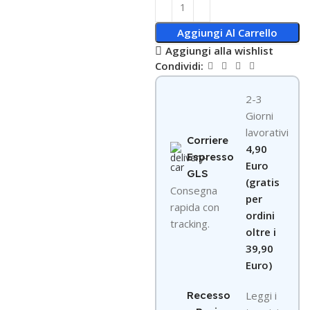
Aggiungi Al Carrello
Aggiungi alla wishlist
Condividi:
2-3
Giorni
lavorativi
Corriere
4,90
Espresso
Euro
GLS
(gratis
Consegna
per
rapida con
ordini
tracking.
oltre i
39,90
Euro)
Recesso
Leggi i