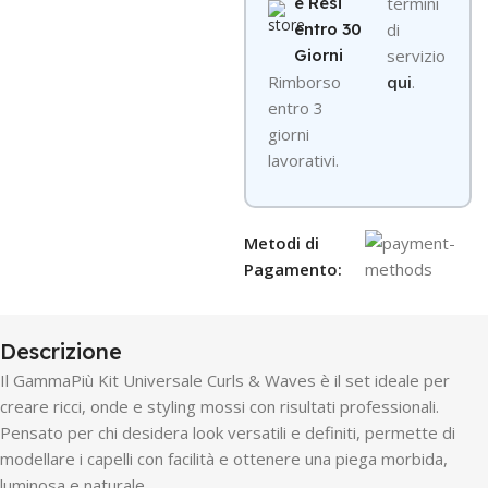
e Resi
termini
entro 30
di
Giorni
servizio
R
imborso
qui
.
entro 3
giorni
lavorativi.
Metodi di
Pagamento:
Descrizione
Il GammaPiù Kit Universale Curls & Waves è il set ideale per
creare ricci, onde e styling mossi con risultati professionali.
Pensato per chi desidera look versatili e definiti, permette di
modellare i capelli con facilità e ottenere una piega morbida,
luminosa e naturale.