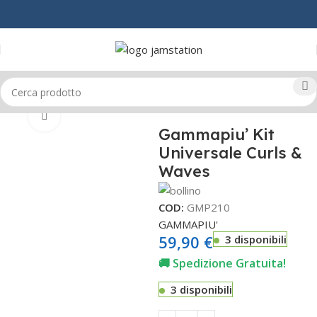
Home
CAPELLI
PHON
Click to enlarge
Gammapiu’ Kit
Universale Curls &
Waves
COD:
GMP210
GAMMAPIU'
59,90
€
3 disponibili
🚚 Spedizione Gratuita!
3 disponibili