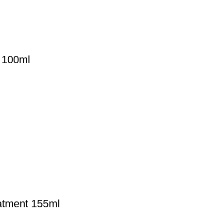
 100ml
eatment 155ml