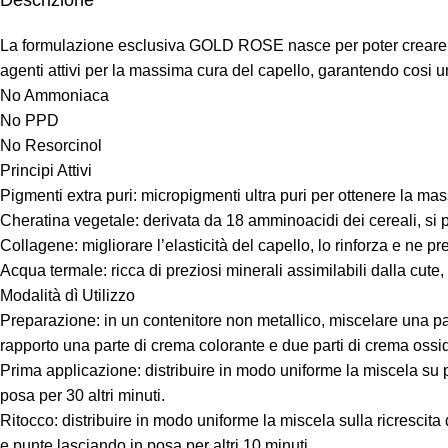
Descrizione
La formulazione esclusiva GOLD ROSE nasce per poter creare inﬁn
agenti attivi per la massima cura del capello, garantendo cosi un
No Ammoniaca
No PPD
No Resorcinol
Principi Attivi
Pigmenti extra puri: micropigmenti ultra puri per ottenere la ma
Cheratina vegetale: derivata da 18 amminoacidi dei cereali, si 
Collagene: migliorare l’elasticità del capello, lo rinforza e ne 
Acqua termale: ricca di preziosi minerali assimilabili dalla cute, 
Modalità dì Utilizzo
Preparazione: in un contenitore non metallico, miscelare una p
rapporto una parte di crema colorante e due parti di crema ossi
Prima applicazione: distribuire in modo uniforme la miscela su pu
posa per 30 altri minuti.
Ritocco: distribuire in modo uniforme la miscela sulla ricrescit
e punte lasciando in posa per altri 10 minuti.