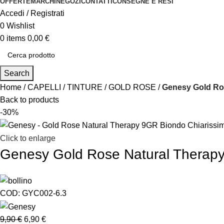
OFFERTE
MARCHI
NEGOZI
CONTATTI
CONSEGNE E RESI
Accedi / Registrati
0
Wishlist
0
items
0,00
€
Search
Home
CAPELLI
TINTURE
GOLD ROSE
Genesy Gold Ros
Back to products
-30%
Click to enlarge
Genesy Gold Rose Natural Therapy
COD:
GYC002-6.3
9,90
€
6,90
€