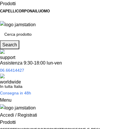
Prodotti
CAPELLI
CORPO
NAIL
UOMO
Spedizione
gratuita
per tantissimi di prodotti in offerta!
Search
Assistenza 9:30-18:00 lun-ven
06.66414427
In tutta Italia
Consegna in 48h
Menu
Accedi / Registrati
Prodotti