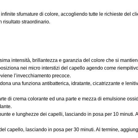
ite sfumature di colore, accogliendo tutte le richieste del cli
 risultato straordinario.
ssima intensità, brillantezza e garanzia del colore che si mantie
posiziona nei micro interstizi del capello agendo come riempitiv
previene l’invecchiamento precoce.
dona una funziona antibatterica, idratante, cicatrizzante e lenitiv
arte di crema colorante ed una parte e mezza di emulsione ossi
dante.
nte e lunghezze dei capelli, lasciando in posa per 10 minuti. Al 
a del capello, lasciando in posa per 30 minuti. Al termine, aggiu