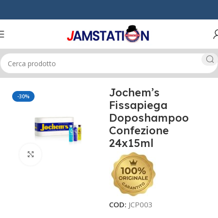
Home
CAPELLI
TECNICI
VARI
Jochem’s
-30%
Fissapiega
Doposhampoo
Confezione
24x15ml
Click to enlarge
COD:
JCP003