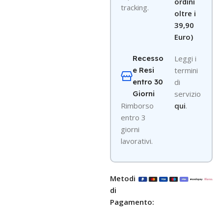
ordini
tracking.
oltre i
39,90
Euro)
Recesso
Leggi i
e Resi
termini
entro 30
di
Giorni
servizio
R
imborso
qui
.
entro 3
giorni
lavorativi.
Metodi
di
Pagamento: