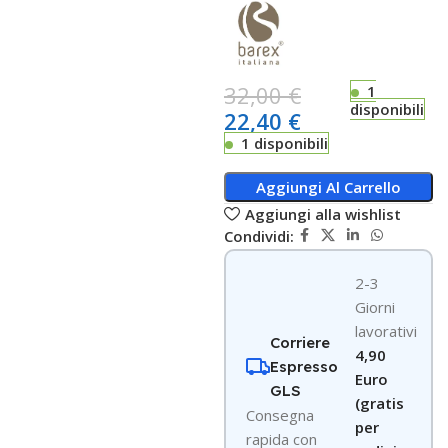
32,00
€
1
disponibili
22,40
€
1 disponibili
Aggiungi Al Carrello
Aggiungi alla wishlist
Condividi:
2-3
Giorni
lavorativi
Corriere
4,90
Espresso
Euro
GLS
(gratis
Consegna
per
rapida con