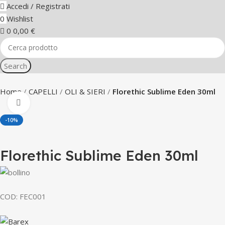
Accedi / Registrati
0
Wishlist
0
0,00
€
Search
Home
CAPELLI
OLI & SIERI
Florethic Sublime Eden 30ml
Click to enlarge
-10%
Florethic Sublime Eden 30ml
COD:
FEC001