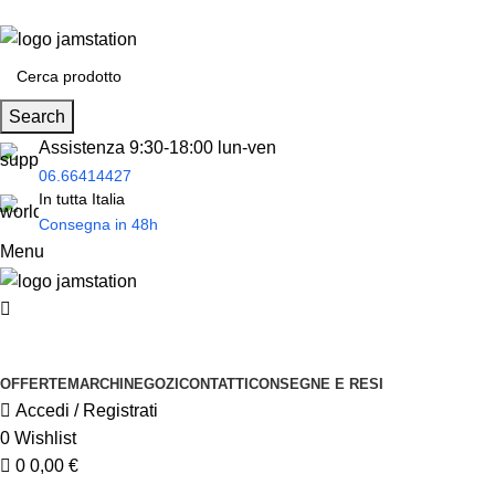
0
Spedizione
gratuita
per tantissimi di prodotti in offerta!
Search
Assistenza 9:30-18:00 lun-ven
06.66414427
In tutta Italia
Consegna in 48h
Menu
Prodotti
OFFERTE
MARCHI
NEGOZI
CONTATTI
CONSEGNE E RESI
Accedi / Registrati
0
Wishlist
0
0,00
€