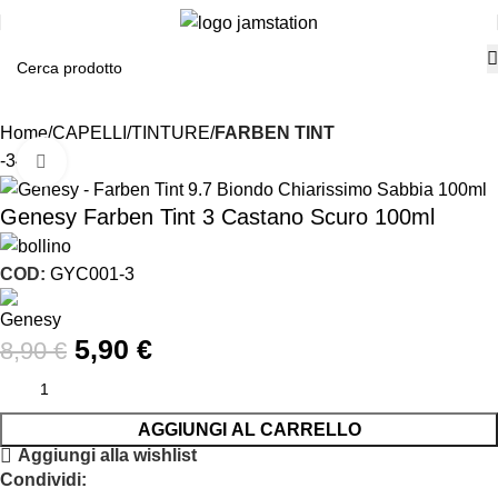
Home
CAPELLI
TINTURE
FARBEN TINT
-34%
Click to enlarge
Genesy Farben Tint 3 Castano Scuro 100ml
COD:
GYC001-3
5,90
€
8,90
€
AGGIUNGI AL CARRELLO
Aggiungi alla wishlist
Condividi: