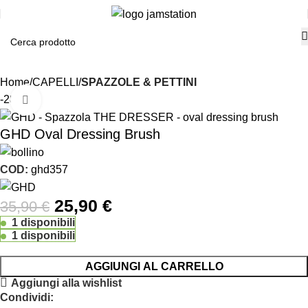
Home
CAPELLI
SPAZZOLE & PETTINI
-28%
Click to enlarge
GHD Oval Dressing Brush
COD:
ghd357
25,90
€
35,90
€
1 disponibili
1 disponibili
AGGIUNGI AL CARRELLO
Aggiungi alla wishlist
Condividi: