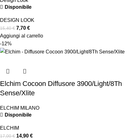
Design Look
Disponibile
DESIGN LOOK
7,70
€
15,40
€
Aggiungi al carrello
-12%
Elchim Cocoon Diffusore 3900/Light/8Th
Sense/Xlite
ELCHIM MILANO
Disponibile
ELCHIM
14,90
€
17,00
€