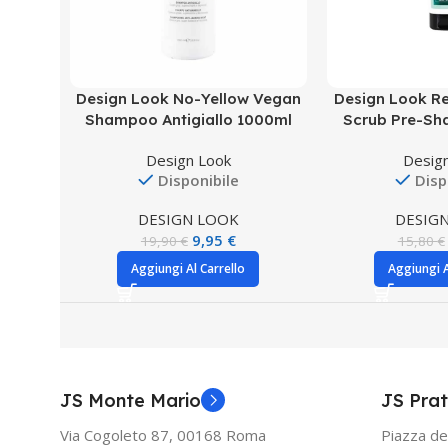
Design Look No-Yellow Vegan
Design Look R
Shampoo Antigiallo 1000ml
Scrub Pre-S
Design Look
Desig
Disponibile
Disp
DESIGN LOOK
DESIG
9,95
€
19,90
€
15,80
€
Aggiungi Al Carrello
Aggiungi A
JS Monte Mario
JS Prat
Via Cogoleto 87, 00168 Roma
Piazza de