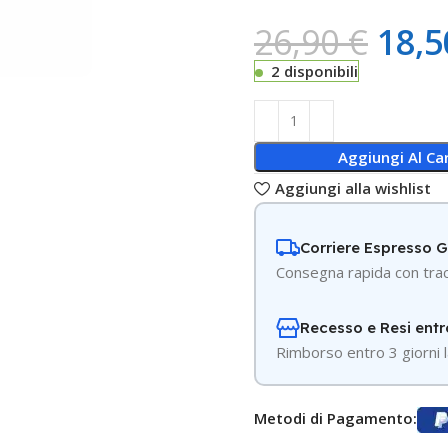
26,90
€
18,
2 disponibili
Aggiungi Al Car
Aggiungi alla wishlist
Corriere Espresso 
Consegna rapida con trac
Recesso e Resi entr
R
imborso entro 3 giorni l
Metodi di Pagamento: