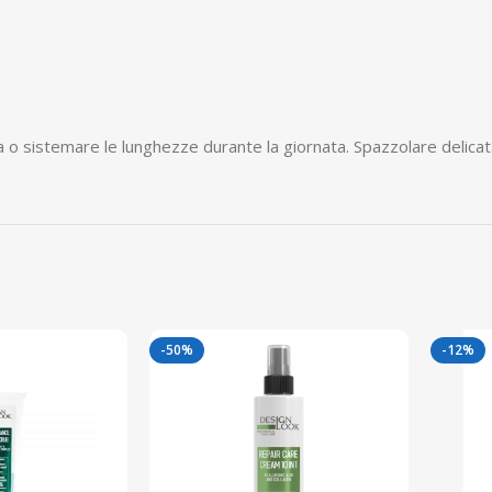
piega o sistemare le lunghezze durante la giornata. Spazzolare delica
-50%
-12%