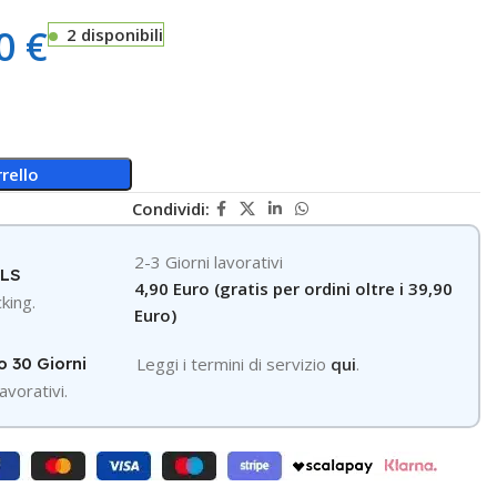
50
€
2 disponibili
rello
Condividi:
2-3 Giorni lavorativi
GLS
4,90 Euro (gratis per ordini oltre i 39,90
king.
Euro)
o 30 Giorni
Leggi i termini di servizio
qui
.
avorativi.