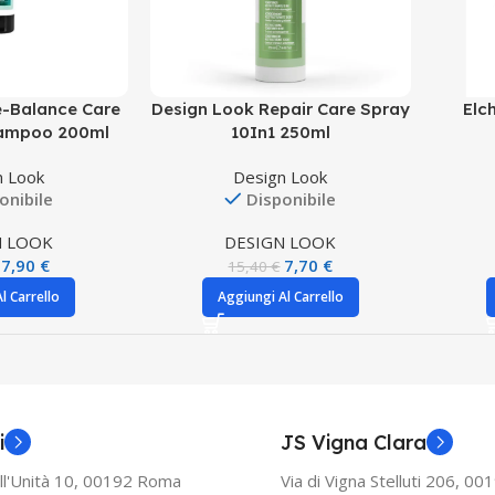
e-Balance Care
Design Look Repair Care Spray
Elc
hampoo 200ml
10In1 250ml
n Look
Design Look
onibile
Disponibile
N LOOK
DESIGN LOOK
7,90
€
7,70
€
15,40
€
l Carrello
Aggiungi Al Carrello
i
JS Vigna Clara
ll'Unità 10, 00192 Roma
Via di Vigna Stelluti 206, 0