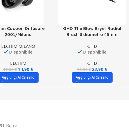
him Cocoon Diffusore
GHD The Blow Bryer Radial
2001/Milano
Brush 3 diametro 45mm
ELCHIM MILANO
GHD
Disponibile
Disponibile
ELCHIM
GHD
14,90
€
23,90
€
17,00
€
33,90
€
Aggiungi Al Carrello
Aggiungi Al Carrello
0191 Roma