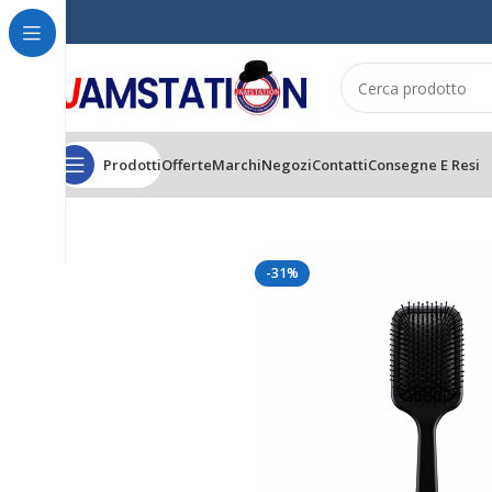
Prodotti
Offerte
Marchi
Negozi
Contatti
Consegne E Resi
Home
CAPELLI
SPAZZOLE & PETTINI
GHD Mini All Rounder Brush
-31%