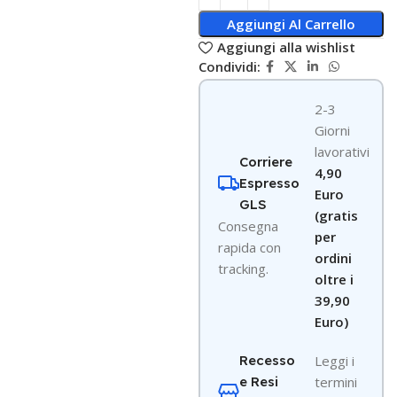
Aggiungi Al Carrello
Aggiungi alla wishlist
Condividi:
2-3
Giorni
lavorativi
Corriere
4,90
Espresso
Euro
GLS
(gratis
Consegna
per
rapida con
ordini
tracking.
oltre i
39,90
Euro)
Recesso
Leggi i
e Resi
termini