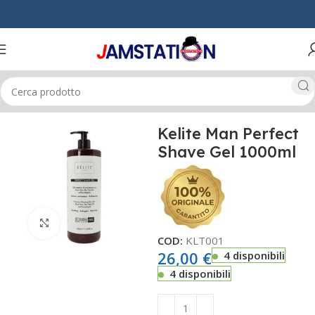
Home
UOMO
PRODOTTI BARBA
Kelite Man Perfect
Shave Gel 1000ml
Click to enlarge
COD:
KLT001
26,00
€
4 disponibili
4 disponibili