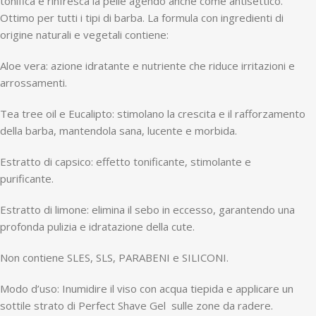
tonifica e rinfresca la pelle agendo anche come antisettico.
Ottimo per tutti i tipi di barba. La formula con ingredienti di
origine naturali e vegetali contiene:
Aloe vera: azione idratante e nutriente che riduce irritazioni e
arrossamenti.
Tea tree oil e Eucalipto: stimolano la crescita e il rafforzamento
della barba, mantendola sana, lucente e morbida.
Estratto di capsico: effetto tonificante, stimolante e
purificante.
Estratto di limone: elimina il sebo in eccesso, garantendo una
profonda pulizia e idratazione della cute.
Non contiene SLES, SLS, PARABENI e SILICONI.
Modo d’uso: Inumidire il viso con acqua tiepida e applicare un
sottile strato di Perfect Shave Gel sulle zone da radere.