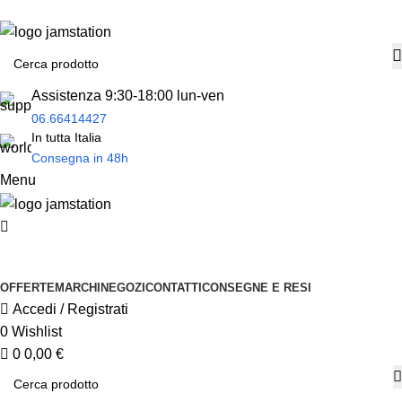
0
Spedizione
gratuita
per tantissimi di prodotti in offerta!
Assistenza 9:30-18:00 lun-ven
06.66414427
In tutta Italia
Consegna in 48h
Menu
Prodotti
OFFERTE
MARCHI
NEGOZI
CONTATTI
CONSEGNE E RESI
Accedi / Registrati
0
Wishlist
0
0,00
€