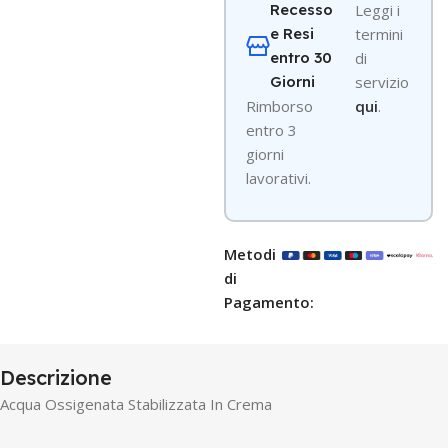
Recesso
Leggi i
e Resi
termini
entro 30
di
Giorni
servizio
R
imborso
qui
.
entro 3
giorni
lavorativi.
Metodi
di
Pagamento:
Descrizione
Acqua Ossigenata Stabilizzata In Crema