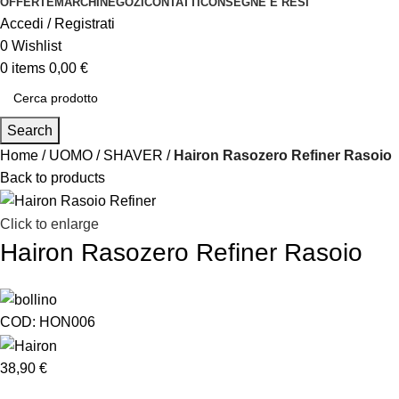
OFFERTE
MARCHI
NEGOZI
CONTATTI
CONSEGNE E RESI
Accedi / Registrati
0
Wishlist
0
items
0,00
€
Search
Home
UOMO
SHAVER
Hairon Rasozero Refiner Rasoio
Back to products
Click to enlarge
Hairon Rasozero Refiner Rasoio
COD:
HON006
38,90
€