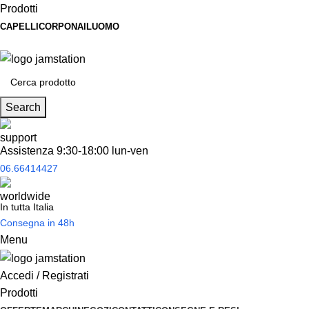
Prodotti
CAPELLI
CORPO
NAIL
UOMO
Spedizione
gratuita
per tantissimi di prodotti in offerta!
Search
Assistenza 9:30-18:00 lun-ven
06.66414427
In tutta Italia
Consegna in 48h
Menu
Accedi / Registrati
Prodotti