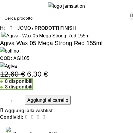
Home
UOMO
PRODOTTI FINISH
Click to enlarge
-50%
Agiva Wax 05 Mega Strong Red 155ml
COD:
AGI105
12,60
€
6,30
€
8 disponibili
8 disponibili
Aggiungi al carrello
Aggiungi alla wishlist
Condividi: