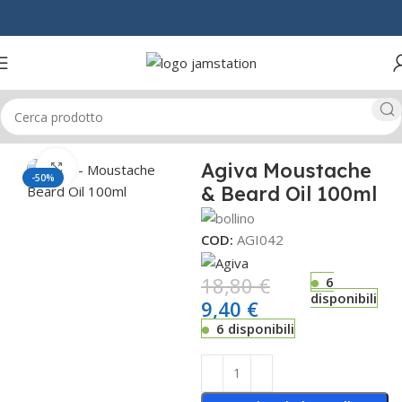
Home
UOMO
PRODOTTI BARBA
Agiva Moustache
Click to enlarge
-50%
& Beard Oil 100ml
COD:
AGI042
18,80
€
6
disponibili
9,40
€
6 disponibili