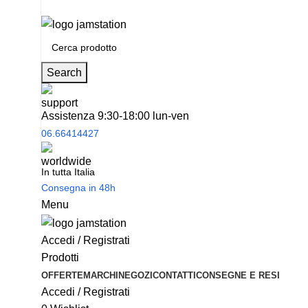
Spedizione
gratuita
per tantissimi di prodotti in offerta!
Search
Assistenza 9:30-18:00 lun-ven
06.66414427
In tutta Italia
Consegna in 48h
Menu
Accedi / Registrati
Prodotti
OFFERTE
MARCHI
NEGOZI
CONTATTI
CONSEGNE E RESI
Accedi / Registrati