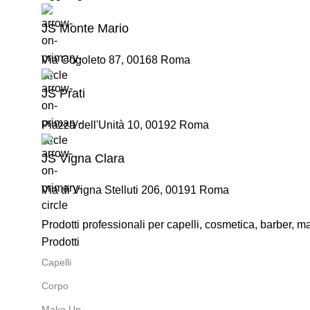
JS Monte Mario
Via Cogoleto 87, 00168 Roma
JS Prati
Piazza dell'Unità 10, 00192 Roma
JS Vigna Clara
Via di Vigna Stelluti 206, 00191 Roma
Prodotti professionali per capelli, cosmetica, barber, 
Prodotti
Capelli
Corpo
Make Up