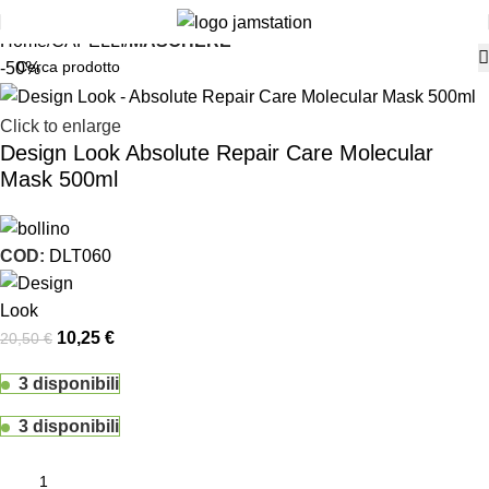
Home
CAPELLI
MASCHERE
-50%
Click to enlarge
Design Look Absolute Repair Care Molecular
Mask 500ml
COD:
DLT060
10,25
€
20,50
€
3 disponibili
3 disponibili