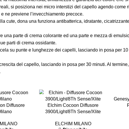
ali, si posiziona nei micro interstizi del capello agendo come 
rza e ne previene l’invecchiamento precoce.
la cute, dona una funziona antibatterica, idratante, cicatrizzante 
are una parte di crema colorante ed una parte e mezza di emuls
ue parti di crema ossidante.
ela su punte e lunghezze dei capelli, lasciando in posa per 10 mi
icrescita del capello, lasciando in posa per 30 minuti. Al termin
.
-12%
-12%
Genesy
on Diffusore
Elchim Cocoon Diffusore
Milano
3900/Light/8Th Sense/Xlite
 MILANO
ELCHIM MILANO