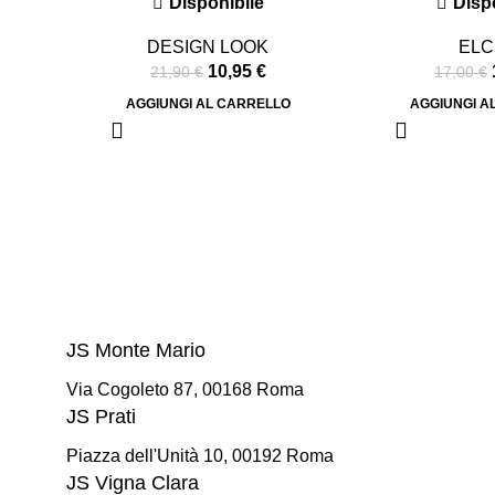
Disponibile
Disp
DESIGN LOOK
ELC
10,95
€
21,90
€
17,00
€
AGGIUNGI AL CARRELLO
AGGIUNGI A
JS Monte Mario
Via Cogoleto 87, 00168 Roma
JS Prati
Piazza dell'Unità 10, 00192 Roma
JS Vigna Clara