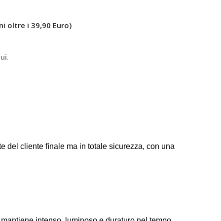
ni oltre i 39,90 Euro)
ui
.
 del cliente ﬁnale ma in totale sicurezza, con una
si mantiene intenso, luminoso e duraturo nel tempo.