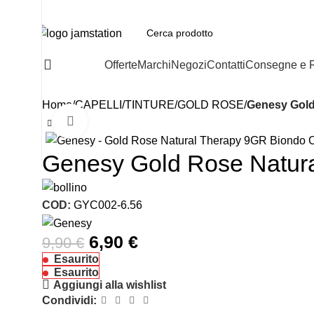
Prodotti
Offerte
Marchi
Negozi
Contatti
Consegne e 
Home
CAPELLI
TINTURE
GOLD ROSE
Genesy Gold
Click to enlarge
-30%
Genesy Gold Rose Natur
COD:
GYC002-6.56
6,90
€
9,90
€
Esaurito
Esaurito
Aggiungi alla wishlist
Condividi: