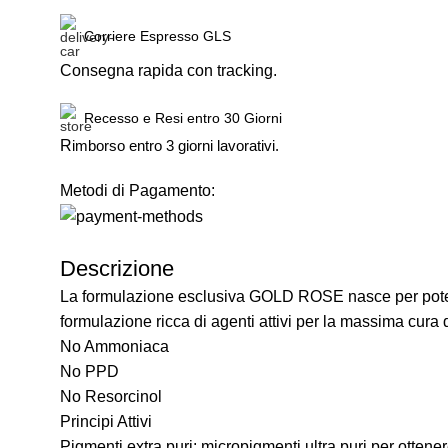
Corriere Espresso GLS
Consegna rapida con tracking.
Recesso e Resi entro 30 Giorni
R
imborso entro 3 giorni lavorativi.
Metodi di Pagamento:
Descrizione
La formulazione esclusiva GOLD ROSE nasce per poter cr
formulazione ricca di agenti attivi per la massima cura d
No Ammoniaca
No PPD
No Resorcinol
Principi Attivi
Pigmenti extra puri: micropigmenti ultra puri per otten