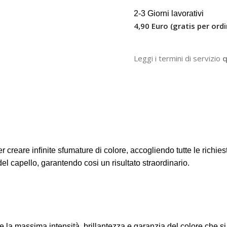
2-3 Giorni lavorativi
4,90 Euro (gratis per ordi
Leggi i termini di servizio
q
eare inﬁnite sfumature di colore, accogliendo tutte le richieste
el capello, garantendo cosi un risultato straordinario.
ere la massima intensità, brillantezza e garanzia del colore che 