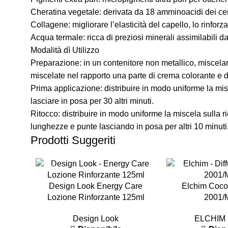
Cheratina vegetale: derivata da 18 amminoacidi dei cere
Collagene: migliorare l’elasticità del capello, lo rinfo
Acqua termale: ricca di preziosi minerali assimilabili dal
Modalità dì Utilizzo
Preparazione: in un contenitore non metallico, miscel
miscelate nel rapporto una parte di crema colorante e d
Prima applicazione: distribuire in modo uniforme la misc
lasciare in posa per 30 altri minuti.
Ritocco: distribuire in modo uniforme la miscela sulla r
lunghezze e punte lasciando in posa per altri 10 minuti
Prodotti Suggeriti
-50%
-12%
Design Look Energy Care
Elchim Coco
Lozione Rinforzante 125ml
2001/
Design Look
ELCHIM