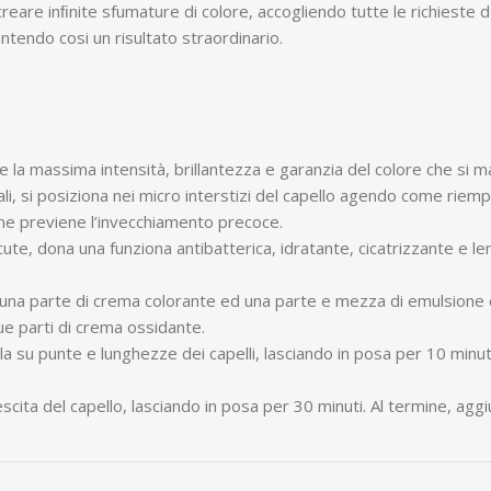
re inﬁnite sfumature di colore, accogliendo tutte le richieste de
antendo cosi un risultato straordinario.
e la massima intensità, brillantezza e garanzia del colore che si 
li, si posiziona nei micro interstizi del capello agendo come riem
 e ne previene l’invecchiamento precoce.
 cute, dona una funziona antibatterica, idratante, cicatrizzante e len
e una parte di crema colorante ed una parte e mezza di emulsione
e parti di crema ossidante.
a su punte e lunghezze dei capelli, lasciando in posa per 10 minuti.
escita del capello, lasciando in posa per 30 minuti. Al termine, agg