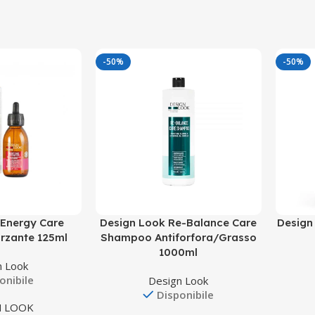
-50%
-50%
 Energy Care
Design Look Re-Balance Care
Design
orzante 125ml
Shampoo Antiforfora/Grasso
1000ml
n Look
onibile
Design Look
Disponibile
N LOOK