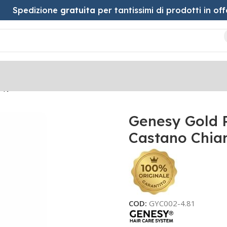
Spedizione
gratuita
per tantissimi di prodotti in off
apy 4.81 Castano Chiaro Cioccolato Freddo 100ml
Genesy Gold R
Castano Chia
COD:
GYC002-4.81