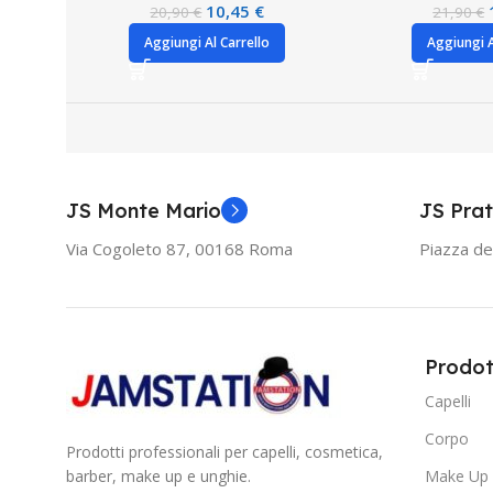
10,45
€
20,90
€
21,90
€
Aggiungi Al Carrello
Aggiungi A
JS Monte Mario
JS Prat
Via Cogoleto 87, 00168 Roma
Piazza de
Prodot
Capelli
Corpo
Prodotti professionali per capelli, cosmetica,
barber, make up e unghie.
Make Up