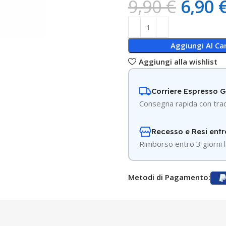
9,90
€
6,90
Aggiungi Al Car
Aggiungi alla wishlist
Corriere Espresso 
Consegna rapida con trac
Recesso e Resi entr
R
imborso entro 3 giorni l
Metodi di Pagamento: