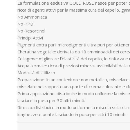
La formulazione esclusiva GOLD ROSE nasce per poter crea
ricca di agenti attivi per la massima cura del capello, gar
No Ammoniaca
No PPD
No Resorcinol
Principi Attivi
Pigmenti extra puri: micropigmenti ultra puri per ottener
Cheratina vegetale: derivata da 18 amminoacidi dei cerea
Collagene: migliorare l’elasticità del capello, lo rinforza
Acqua termale: ricca di preziosi minerali assimilabili dalla
Modalità dì Utilizzo
Preparazione: in un contenitore non metallico, miscelar
miscelate nel rapporto una parte di crema colorante e du
Prima applicazione: distribuire in modo uniforme la miscel
lasciare in posa per 30 altri minuti.
Ritocco: distribuire in modo uniforme la miscela sulla ricr
lunghezze e punte lasciando in posa per altri 10 minuti.