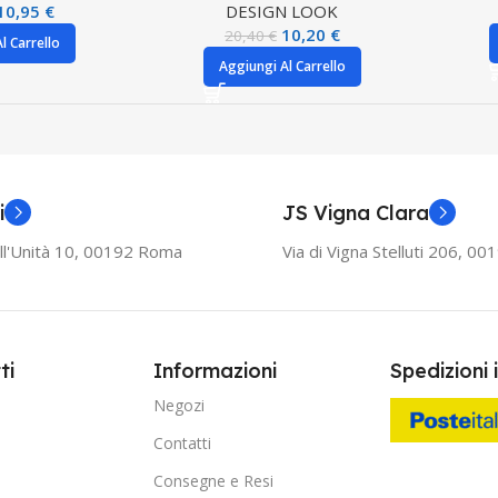
10,95
€
DESIGN LOOK
10,20
€
20,40
€
l Carrello
Aggiungi Al Carrello
i
JS Vigna Clara
ll'Unità 10, 00192 Roma
Via di Vigna Stelluti 206, 0
ti
Informazioni
Spedizioni 
Negozi
Contatti
Consegne e Resi