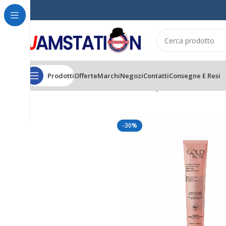
Prodotti
Offerte
Marchi
Negozi
Contatti
Consegne E Resi
Home
CAPELLI
TINTURE
GOLD ROSE
Genesy Gold Rose Natural Ther
-30%