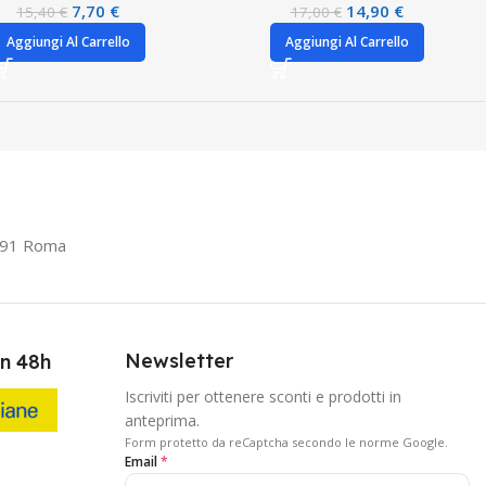
7,70
€
14,90
€
15,40
€
17,00
€
Aggiungi Al Carrello
Aggiungi Al Carrello
0191 Roma
Newsletter
in 48h
Iscriviti per ottenere sconti e prodotti in
anteprima.
Form protetto da reCaptcha secondo le norme Google.
Email
*